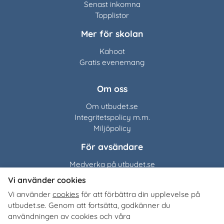
Senast inkomna
Topplistor
Mer för skolan
Kahoot
Gratis evenemang
Om oss
Om utbudet.se
Integritetspolicy m.m.
Miljöpolicy
För avsändare
Medverka på utbudet.se
Vi använder cookies
Utbudet.se
distribuerar
Vi använder
cookies
för att förbättra din upplevelse på
organisationers, myndigheters och företags egna material
utbudet.se. Genom att fortsätta, godkänner du
till Sveriges alla skolor, universitet och högskolor. Tjänsten
användningen av cookies och våra
är kostnadsfri för lärare, studie- och yrkesvägledare och