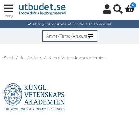
0
Meny
Logga
Sök
in
Allt är gratis för skolan
Fri frakt & snabb leverans
/
Bli
Ämne/Tema/Årskurs
medlem
Start
Avsändare
Kungl. Vetenskapsakademien