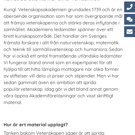
Kungl. Vetenskapsakademien grundades 1739 och är en
Ko
oberoende organisation som har som övergripande mål
att främja vetenskaperna och stärka deras inflytande i
Ch
samhället. Akademiens ledamöter spänner över ett
brett kunskapsområde. Det handlar om Sveriges
Ku
främsta forskare i allt från naturvetenskap, matematik
och teknik till samhällsvetenskap och humaniora. Sedan
har vi också ett antal framstående utländska ledamöter.
Vi fungerar bland annat som en expertpanel för att
hjälpa till att hitta lämpliga mottagare när olika former
av stiftelser vill dela ut priser och stipendier. Men vi har
sedan gammalt även en ambition att sprida
populärvetenskap. Idag gör vi det bland annat genom
våra öppna Akademiföreläsningar och visst skriftligt
material.
Hur är ert material upplagt?
Tanken bakom Vetenskapen säger är att sprida