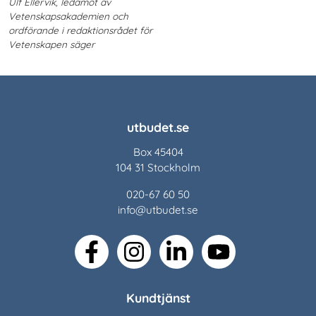
Ulf Ellervik, ledamot av
Vetenskapsakademien och
ordförande i redaktionsrådet för
Vetenskapen säger
utbudet.se
Box 45404
104 31 Stockholm
020-67 60 50
info@utbudet.se
facebook
instagram
linkedin
youtube
Kundtjänst