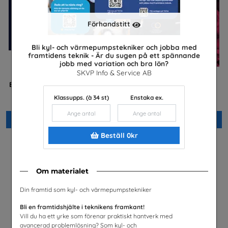
Förhandstitt
Bli kyl- och värmepumpstekniker och jobba med
framtidens teknik - Är du sugen på ett spännande
jobb med variation och bra lön?
SKVP Info & Service AB
Betald praktik som ingenjör
Säkra svar om hiv
(Flyer)
Riksförbundet Noaks Ark
Klassupps. (à 34 st)
Enstaka ex.
Tekniksprånget
Beställ 0kr
Beställ 0kr
Beställ 0kr
Om materialet
Din framtid som kyl- och värmepumpstekniker
Bli en framtidshjälte i teknikens framkant!
Vill du ha ett yrke som förenar praktiskt hantverk med
avancerad problemlösning? Som kyl- och