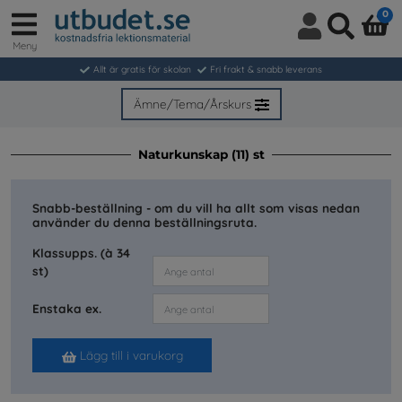
0
Meny
Logga
Sök
in
Allt är gratis för skolan
Fri frakt & snabb leverans
/
Bli
Ämne/Tema/Årskurs
medlem
Naturkunskap (11) st
Snabb-beställning - om du vill ha allt som visas nedan
använder du denna beställningsruta.
Klassupps. (à 34
st)
Enstaka ex.
Lägg till i varukorg