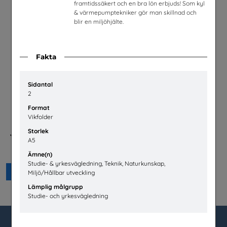
framtidssäkert och en bra lön erbjuds! Som kyl
& värmepumptekniker gör man skillnad och
blir en miljöhjälte.
Fakta
Sidantal
2
Format
Vikfolder
Storlek
Yrken inom VVS - Jobb som
A5
får samhället att fungera
VVS-branschens yrkesnämnd
Ämne(n)
Studie- & yrkesvägledning, Teknik, Naturkunskap,
Beställ 0kr
Miljö/Hållbar utveckling
Lämplig målgrupp
Studie- och yrkesvägledning