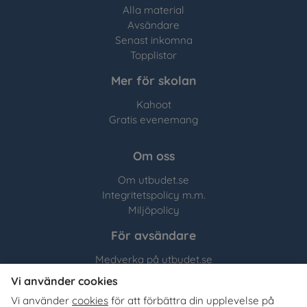
Alla material
Avsändare
Senast inkomna
Topplistor
Mer för skolan
Kahoot
Gratis evenemang
Om oss
Om utbudet.se
Integritetspolicy m.m.
Miljöpolicy
För avsändare
Medverka på utbudet.se
Vi använder cookies
Utbudet.se
distribuerar
Vi använder
cookies
för att förbättra din upplevelse på