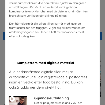
värmepumpstekniker kliver du rakt in i hjärtat av den gröna
omställningen. Här får du en varierad vardag där du
kombinerar teknisk klurighet med värdefulla kundmöten i en
bransch som verkligen gör skillnad på riktigt.
Checklista för undervisning
Science & IT Magazine Nr 1
om pornografi
2026
Den här foldern är din biljett till en karriär med lysande
Unizon
Göteborgs universitet
framtidsutsikter och trygghet. Vi ger dig all information om
utbildningsvägarna som leder till ett av marknadens mest
Beställ 0kr
Beställ 0kr
eftertraktade yrken.
Komplettera med digitala material
Alla nedanstående digitala filer, mejlas
automatiskt ut till din registrerade e-postadress
inom en vecka efter lagd beställning. Du kan
också ladda ner dem direkt här.
Gymnasieutbildning
Det är på gymnasieskolans VVS- och