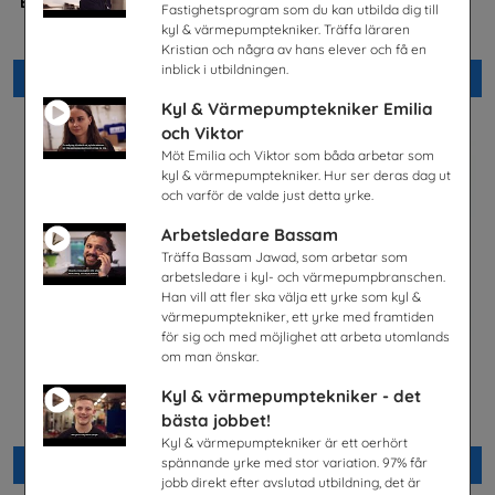
Betald praktik som ingenjör
Jobba på apotek
Fastighetsprogram som du kan utbilda dig till
(Plansch)
Sveriges Apoteksförening
kyl & värmepumptekniker. Träffa läraren
Tekniksprånget
Kristian och några av hans elever och få en
inblick i utbildningen.
Beställ 0kr
Beställ 0kr
Kyl & Värmepumptekniker Emilia
och Viktor
Möt Emilia och Viktor som båda arbetar som
kyl & värmepumptekniker. Hur ser deras dag ut
och varför de valde just detta yrke.
Arbetsledare Bassam
Träffa Bassam Jawad, som arbetar som
arbetsledare i kyl- och värmepumpbranschen.
Han vill att fler ska välja ett yrke som kyl &
värmepumptekniker, ett yrke med framtiden
för sig och med möjlighet att arbeta utomlands
om man önskar.
Kyl & värmepumptekniker - det
En match för livet
Snabbval - Energi
bästa jobbet!
Tobiasregistret
Snabbval - blandade avsändare
Kyl & värmepumptekniker är ett oerhört
spännande yrke med stor variation. 97% får
Beställ 0kr
Beställ 0kr
jobb direkt efter avslutad utbildning, det är