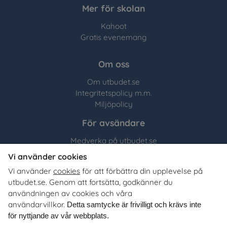
Mer för skolan
Kahoot
Gratis evenemang
Om oss
Om utbudet.se
Integritetspolicy m.m.
Miljöpolicy
För avsändare
Medverka på utbudet.se
Vi använder cookies
Utbudet.se
distribuerar
Vi använder
cookies
för att förbättra din upplevelse på
organisationers, myndigheters och företags egna material
utbudet.se. Genom att fortsätta, godkänner du
till Sveriges alla skolor, universitet och högskolor. Tjänsten
användningen av cookies och våra
är kostnadsfri för lärare, studie- och yrkesvägledare och
användarvillkor.
Detta samtycke är frivilligt och krävs inte
annan skolpersonal.
för nyttjande av vår webbplats.