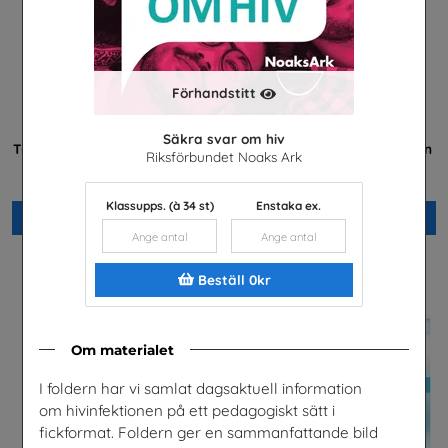
Förhandstitt
Säkra svar om hiv
Transportyrken - Information
Praktisera i energibranschen
Riksförbundet Noaks Ark
på sju språk
Energiföretagen Sverige
TYA
Klassupps. (à 34 st)
Enstaka ex.
Beställ 0kr
Beställ 0kr
Beställ 0kr
Om materialet
I foldern har vi samlat dagsaktuell information
om hivinfektionen på ett pedagogiskt sätt i
fickformat. Foldern ger en sammanfattande bild