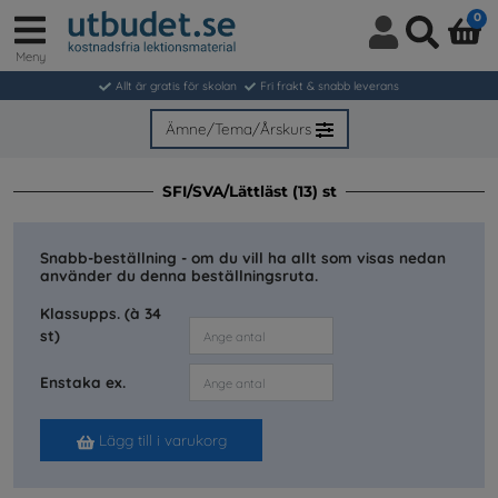
0
Meny
Logga
Sök
in
Allt är gratis för skolan
Fri frakt & snabb leverans
/
Bli
Ämne/Tema/Årskurs
medlem
SFI/SVA/Lättläst (13) st
Snabb-beställning - om du vill ha allt som visas nedan
använder du denna beställningsruta.
Klassupps. (à 34
st)
Enstaka ex.
Lägg till i varukorg