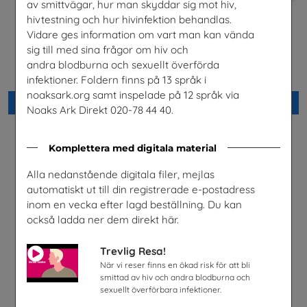
av smittvägar, hur man skyddar sig mot hiv,
hivtestning och hur hivinfektion behandlas.
Vidare ges information om vart man kan vända
Yrkessvenska fiber och
El- och energiprogrammet,
sig till med sina frågor om hiv och
stadsnät
Arabiska
andra blodburna och sexuellt överförda
Sobona
Installatörsföretagen Service i
Sverige AB
infektioner. Foldern finns på 13 språk i
noaksark.org samt inspelade på 12 språk via
Beställ 0kr
Beställ 0kr
Noaks Ark Direkt 020-78 44 40.
Komplettera med digitala material
Alla nedanstående digitala filer, mejlas
automatiskt ut till din registrerade e-postadress
inom en vecka efter lagd beställning. Du kan
också ladda ner dem direkt här.
Trevlig Resa!
När vi reser finns en ökad risk för att bli
smittad av hiv och andra blodburna och
sexuellt överförbara infektioner.
Jobba i energibranschen
Snabbval- SFI och lättläst