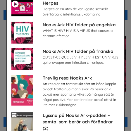
Herpes
Energiföretagen Sverige
Snabbval - blandade avsändare
Herpes är en utav de vanligaste sexuellt
överförbara infektionssjukdomarna
Beställ 0kr
Beställ 0kr
Noaks Ark HIV folder på engelska
WHAT IS HIV? HIV IS A VIRUS that causes a
chronic infection.
Noaks Ark HIV folder på franska
QU’EST-CE QUE LE VIH ? LE VIH EST UN VIRUS
qui provoque une infection chronique.
Trevlig resa Noaks Ark
Att resa är ett fantastiskt sätt att både koppla
av och träffa nya människor. På resor är vi
också mer spontana, vilket på många sätt är
något positivt. Men det innebär också att vi är
Lastbilschaufför-Ett
Säkra svar om hiv
lite mer riskbenägna.
framtidsjobb
Riksförbundet Noaks Ark
TYA
Lyssna på Noaks Ark-podden –
samtal som berör och förändrar
Beställ 0kr
Beställ 0kr
(2)