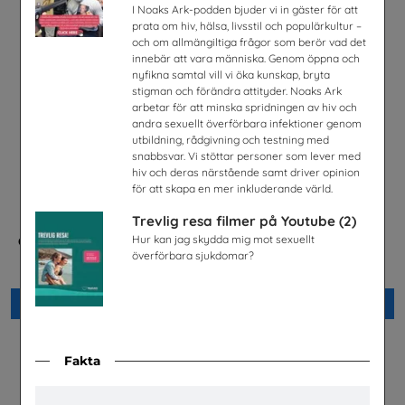
I Noaks Ark-podden bjuder vi in gäster för att
prata om hiv, hälsa, livsstil och populärkultur –
och om allmängiltiga frågor som berör vad det
innebär att vara människa. Genom öppna och
nyfikna samtal vill vi öka kunskap, bryta
stigman och förändra attityder. Noaks Ark
arbetar för att minska spridningen av hiv och
andra sexuellt överförbara infektioner genom
utbildning, rådgivning och testning med
snabbsvar. Vi stöttar personer som lever med
hiv och deras närstående samt driver opinion
för att skapa en mer inkluderande värld.
Trevlig resa filmer på Youtube (2)
Hur kan jag skydda mig mot sexuellt
Checklista för undervisning
Energisvenska, SFI
om pornografi
överförbara sjukdomar?
Energiföretagen Sverige
Unizon
Beställ 0kr
Beställ 0kr
Fakta