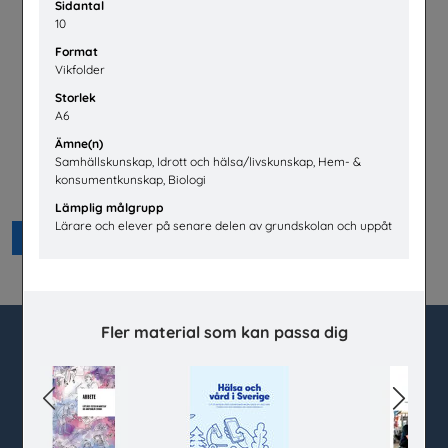
Sidantal
10
Format
Vikfolder
Storlek
A6
Ämne(n)
Samhällskunskap, Idrott och hälsa/livskunskap, Hem- &
konsumentkunskap, Biologi
Lätta trycket MINI
Hej främling Sverige
Lämplig målgrupp
Lärare och elever på senare delen av grundskolan och uppåt
Beställ 0kr
Fler material som kan passa dig
utbudet.se
Previous
Next
Box 45404
104 31 Stockholm