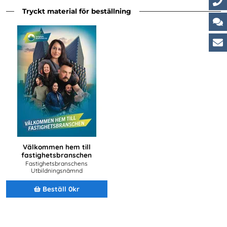
Tryckt material för beställning
Ko
Ch
Ku
Välkommen hem till
fastighetsbranschen
Fastighetsbranschens
Utbildningsnämnd
Beställ 0kr