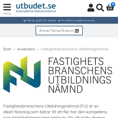
0
Meny
Logga
Sök
in
Allt är gratis för skolan
Fri frakt & snabb leverans
/
Bli
Ämne/Tema/Årskurs
medlem
Start
Avsändare
Fastighetsbranschens Utbildningsnämnd
Fastighetsbranschens Utbildningsnämnd (FU) är en
ideell förening som bidrar till att fler har den kompetens
som fastighetsbranschen behöver, för att möta dagens