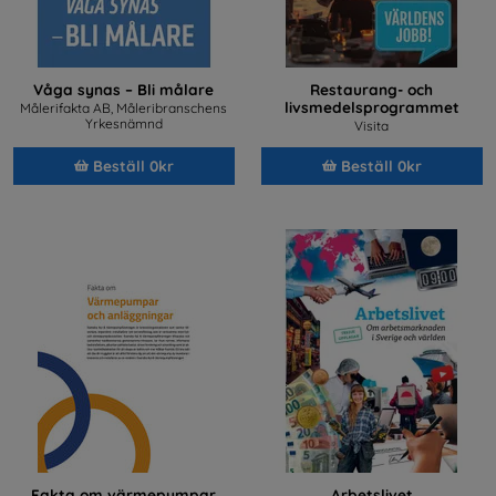
Våga synas – Bli målare
Restaurang- och
livsmedelsprogrammet
Målerifakta AB, Måleribranschens
Yrkesnämnd
Visita
Beställ 0kr
Beställ 0kr
Fakta om värmepumpar
Arbetslivet