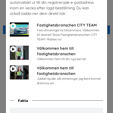
automatiskt ut till din registrerade e-postadress
inom en vecka efter lagd beställning. Du kan
Lastbilschaufför-Ett
Möjligheter med el- och
framtidsjobb
energiprogrammet
också ladda ner dem direkt här.
TYA
Installatörsföretagen Service i
Sverige AB
Fastighetsbranschen CITY TEAM
Beställ 0kr
Beställ 0kr
Fixa utmaningarna tillsammans. Välkommen
till teamet! Testa Fastighetsbranschen CITY
TEAM i Roblox nu!
Välkommen hem till
fastighetsbranschen
Välkommen hem till din nya karriär
Välkommen hem till
fastighetsbranschen
Jobbet bjuder på utmaningar jag bara kunnat
drömma om
Fakta
Snabbval - SYV studier
Fordonstekniker
Snabbval - blandade avsändare
Volkswagen Group Sverige