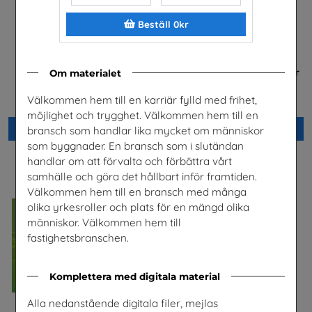
Beställ 0kr
Jobba i energibranschen
FRAMTIDEN är i dina händer
Om materialet
Energiföretagen Sverige
Trä- och Möbelföretagen (TMF),
bransch- och
Välkommen hem till en karriär fylld med frihet,
arbetsgivarorganisation
möjlighet och trygghet. Välkommen hem till en
Beställ 0kr
Beställ 0kr
bransch som handlar lika mycket om människor
som byggnader. En bransch som i slutändan
handlar om att förvalta och förbättra vårt
samhälle och göra det hållbart inför framtiden.
Välkommen hem till en bransch med många
olika yrkesroller och plats för en mängd olika
människor. Välkommen hem till
fastighetsbranschen.
Komplettera med digitala material
Alla nedanstående digitala filer, mejlas