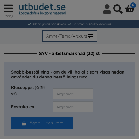
0
Meny
Logga
Sök
in
Allt är gratis för skolan
Fri frakt & snabb leverans
/
Bli
Ämne/Tema/Årskurs
medlem
SYV - arbetsmarknad (32) st
Snabb-beställning - om du vill ha allt som visas nedan
använder du denna beställningsruta.
Klassupps. (à 34
st)
Enstaka ex.
Lägg till i varukorg