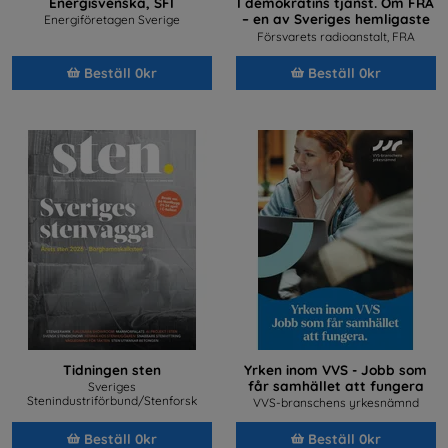
Energisvenska, SFI
I demokratins tjänst. Om FRA
– en av Sveriges hemligaste
Energiföretagen Sverige
arbetsplatser
Försvarets radioanstalt, FRA
Beställ 0kr
Beställ 0kr
Tidningen sten
Yrken inom VVS - Jobb som
får samhället att fungera
Sveriges
Stenindustriförbund/Stenforsk
VVS-branschens yrkesnämnd
Beställ 0kr
Beställ 0kr