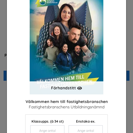
Cl
Praktisera i energibranschen
Yrkessvenska fiber och
stadsnät
Energiföretagen Sverige
Sobona
Beställ 0kr
Beställ 0kr
Förhandstitt
Välkommen hem till fastighetsbranschen
Fastighetsbranschens Utbildningsnämnd
Klassupps. (à 34 st)
Enstaka ex.