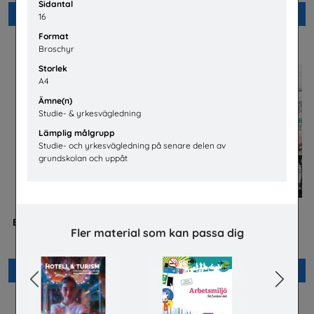
Sidantal
Beställ 0kr
Beställ 0kr
16
Format
Broschyr
Storlek
A4
Ämne(n)
Studie- & yrkesvägledning
Lämplig målgrupp
Studie- och yrkesvägledning på senare delen av
grundskolan och uppåt
Betald praktik som ingenjör
Jobba på apotek
Fler material som kan passa dig
(Plansch)
Sveriges Apoteksförening
Tekniksprånget
Beställ 0kr
Beställ 0kr
Previous
Next