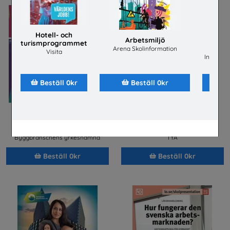
Hotell- och
Arbetsmiljö
turismprogrammet
ene
Arena Skolinformation
Visita
Installat
Beställ 0kr
Beställ 0kr
Bygg- och
Flygteknikutbildning på
anläggningsprogrammet
gymnasieskolan
Byggbranschens yrkesnämnd
TYA
Beställ 0kr
Beställ 0kr