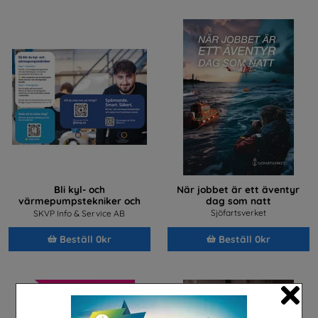
Bli kyl- och
När jobbet är ett äventyr
värmepumpstekniker och
dag som natt
jobba med framtidens teknik
Sjöfartsverket
SKVP Info & Service AB
Beställ 0kr
Beställ 0kr