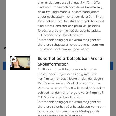
eller är det bara att gilla läget? Vi får träffa
Linda och Linnéa och höra deras berättelser,
de är två unga människor som båda jobbat
under oschyssta villkor under flera år. I filmen
får vi också möta Jamshid, som gick ihop med
sina arbetskamrater och på så vis lyckades
förbättra arbetsmiljön på deras arbetsplats.
Tillhörande case, faktablad och
lärarhandledning ger eleverna möjlighet att
diskutera schyssta villkor, situationer som kan
Praktisera i energibranschen
Yrkessvenska fiber och
uppstå och vad man kan göra åt det.
stadsnät
Energiföretagen Sverige
Sobona
Säkerhet på arbetsplatsen Arena
Skolinformation
Beställ 0kr
Beställ 0kr
Emilia var nära att begravas under ton av
malm under sitt jobbpass i en gruva. I vår
kortfilm tar hon oss tillbaka till den där dagen
för några år sedan när olyckan var framme.
Vem har ansvaret för att arbetsmiljön är säker
och vad händer när en olycka väl är framme?
Tillhörande case, faktablad och
lärarhandledning ger eleverna möjlighet att
diskutera säkerhet på arbetsplatsen, vem som
bär ansvar, hur man arbetar förebyggande
med säkerhet och mycket mer.