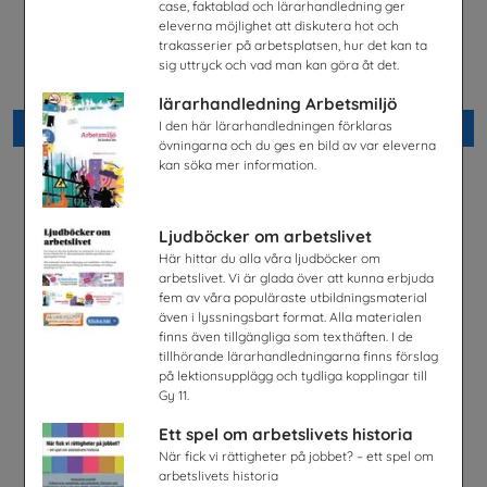
case, faktablad och lärarhandledning ger
eleverna möjlighet att diskutera hot och
Lastbilschaufför-Ett
Möjligheter med el- och
trakasserier på arbetsplatsen, hur det kan ta
framtidsjobb
energiprogrammet
sig uttryck och vad man kan göra åt det.
TYA
Installatörsföretagen Service i
Sverige AB
lärarhandledning Arbetsmiljö
I den här lärarhandledningen förklaras
Beställ 0kr
Beställ 0kr
övningarna och du ges en bild av var eleverna
kan söka mer information.
Ljudböcker om arbetslivet
Här hittar du alla våra ljudböcker om
arbetslivet. Vi är glada över att kunna erbjuda
fem av våra populäraste utbildningsmaterial
även i lyssningsbart format. Alla materialen
finns även tillgängliga som texthäften. I de
tillhörande lärarhandledningarna finns förslag
på lektionsupplägg och tydliga kopplingar till
Gy 11.
Ett spel om arbetslivets historia
Snabbval - SYV studier
Fordonstekniker
När fick vi rättigheter på jobbet? – ett spel om
Snabbval - blandade avsändare
Volkswagen Group Sverige
arbetslivets historia