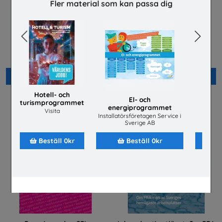
Fler material som kan passa dig
Previous
Next
SNABBVAL SYV -
Bli polis!
branschpresentationer
Polismyndigheten
Snabbval - blandade avsändare
Beställ 0kr
Beställ 0kr
Hotell- och
El- och
turismprogrammet
energiprogrammet
Aren
Visita
Installatörsföretagen Service i
Sverige AB
Beställ 0kr
Beställ 0kr