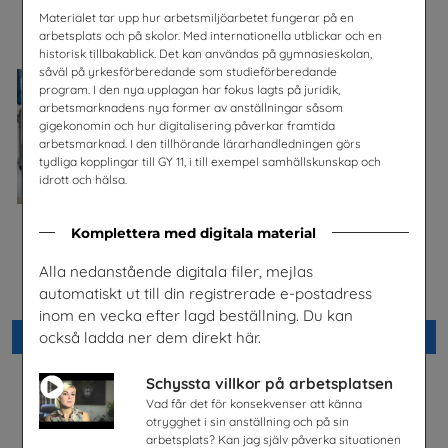
Materialet tar upp hur arbetsmiljöarbetet fungerar på en
arbetsplats och på skolor. Med internationella utblickar och en
historisk tillbakablick. Det kan användas på gymnasieskolan,
såväl på yrkesförberedande som studieförberedande
program. I den nya upplagan har fokus lagts på juridik,
arbetsmarknadens nya former av anställningar såsom
gigekonomin och hur digitalisering påverkar framtida
arbetsmarknad. I den tillhörande lärarhandledningen görs
tydliga kopplingar till GY 11, i till exempel samhällskunskap och
idrott och hälsa.
Komplettera med digitala material
Bli kyl- och
När jobbet är ett äventyr
Alla nedanstående digitala filer, mejlas
värmepumpstekniker och
dag som natt
automatiskt ut till din registrerade e-postadress
jobba med framtidens teknik
Sjöfartsverket
SKVP Info & Service AB
inom en vecka efter lagd beställning. Du kan
också ladda ner dem direkt här.
Beställ 0kr
Beställ 0kr
Schyssta villkor på arbetsplatsen
Vad får det för konsekvenser att känna
otrygghet i sin anställning och på sin
arbetsplats? Kan jag själv påverka situationen