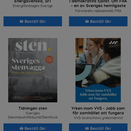
Energisvenska, SFI
I demokratins tjänst. Om FRA
– en av Sveriges hemligaste
Energiföretagen Sverige
arbetsplatser
Försvarets radioanstalt, FRA
Beställ 0kr
Beställ 0kr
Tidningen sten
Yrken inom VVS - Jobb som
får samhället att fungera
Sveriges
Stenindustriförbund/Stenforsk
VVS-branschens yrkesnämnd
Beställ 0kr
Beställ 0kr