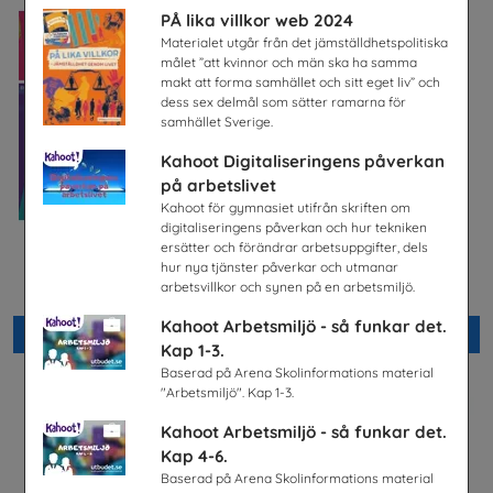
PÅ lika villkor web 2024
Materialet utgår från det jämställdhetspolitiska
målet ”att kvinnor och män ska ha samma
makt att forma samhället och sitt eget liv” och
dess sex delmål som sätter ramarna för
samhället Sverige.
Kahoot Digitaliseringens påverkan
på arbetslivet
Kahoot för gymnasiet utifrån skriften om
digitaliseringens påverkan och hur tekniken
ersätter och förändrar arbetsuppgifter, dels
Bygg- och
Flygteknikutbildning på
hur nya tjänster påverkar och utmanar
anläggningsprogrammet
gymnasieskolan
arbetsvillkor och synen på en arbetsmiljö.
Byggbranschens yrkesnämnd
TYA
Kahoot Arbetsmiljö - så funkar det.
Beställ 0kr
Beställ 0kr
Kap 1-3.
Baserad på Arena Skolinformations material
"Arbetsmiljö". Kap 1-3.
Kahoot Arbetsmiljö - så funkar det.
Kap 4-6.
Baserad på Arena Skolinformations material