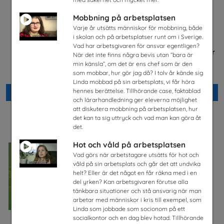
Mobbning på arbetsplatsen
Varje år utsätts människor för mobbning, både
i skolan och på arbetsplatser runt om i Sverige.
Vad har arbetsgivaren för ansvar egentligen?
Jobba i energibranschen
FRAMTIDEN är i dina händer
När det inte finns några bevis utan ”bara är
Energiföretagen Sverige
Trä- och Möbelföretagen (TMF),
min känsla”, om det är ens chef som är den
bransch- och
som mobbar, hur gör jag då? I tolv år kände sig
arbetsgivarorganisation
Linda mobbad på sin arbetsplats, vi får höra
hennes berättelse. Tillhörande case, faktablad
Beställ 0kr
Beställ 0kr
och lärarhandledning ger eleverna möjlighet
att diskutera mobbning på arbetsplatsen, hur
det kan ta sig uttryck och vad man kan göra åt
det.
Hot och våld på arbetsplatsen
Vad görs när arbetstagare utsätts för hot och
våld på sin arbetsplats och går det att undvika
helt? Eller är det något en får räkna med i en
del yrken? Kan arbetsgivaren förutse alla
tänkbara situationer och stå ansvarig när man
arbetar med människor i kris till exempel, som
Linda som jobbade som socionom på ett
socialkontor och en dag blev hotad. Tillhörande