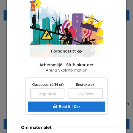
SKVP Info & Service AB
Arena Skolinformation
Beställ 0kr
Beställ 0kr
Förhandstitt
Arbetsmiljö - Så funkar det
Arena Skolinformation
Klassupps. (à 34 st)
Enstaka ex.
Bli golvläggare
Transportyrken - Information
Beställ 0kr
på sju språk
GBR Service AB
TYA
Beställ 0kr
Beställ 0kr
Om materialet