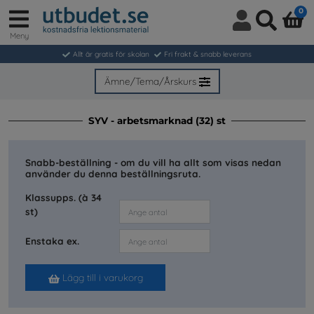
0
Meny
Logga
Sök
in
Allt är gratis för skolan
Fri frakt & snabb leverans
/
Bli
Ämne/Tema/Årskurs
medlem
SYV - arbetsmarknad (32) st
Snabb-beställning - om du vill ha allt som visas nedan
använder du denna beställningsruta.
Klassupps. (à 34
st)
Enstaka ex.
Lägg till i varukorg