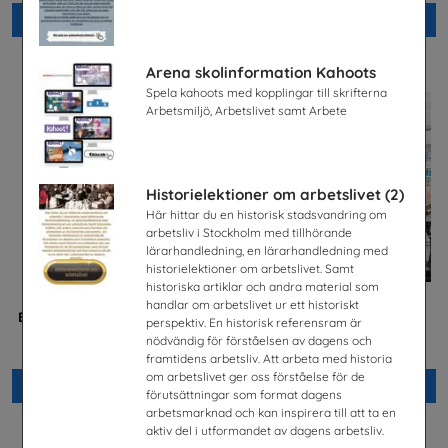
Beställ 0kr
Beställ 0kr
Arena skolinformation Kahoots
Spela kahoots med kopplingar till skrifterna
Arbetsmiljö, Arbetslivet samt Arbete
Historielektioner om arbetslivet (2)
Här hittar du en historisk stadsvandring om
arbetsliv i Stockholm med tillhörande
lärarhandledning, en lärarhandledning med
historielektioner om arbetslivet. Samt
historiska artiklar och andra material som
handlar om arbetslivet ur ett historiskt
Betald praktik som ingenjör
Jobba på apotek
perspektiv. En historisk referensram är
(Plansch)
Sveriges Apoteksförening
nödvändig för förståelsen av dagens och
Tekniksprånget
framtidens arbetsliv. Att arbeta med historia
om arbetslivet ger oss förståelse för de
Beställ 0kr
Beställ 0kr
förutsättningar som format dagens
arbetsmarknad och kan inspirera till att ta en
aktiv del i utformandet av dagens arbetsliv.