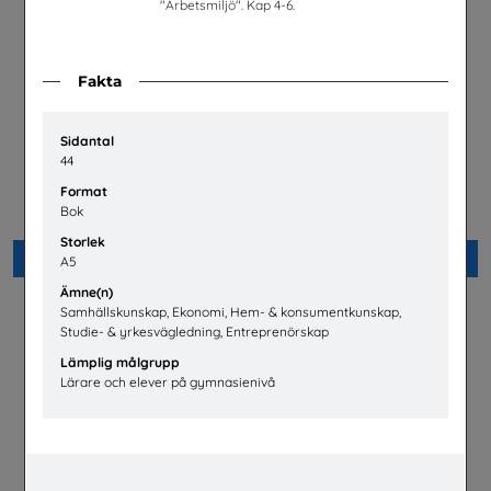
"Arbetsmiljö". Kap 4-6.
Fakta
Sidantal
44
Välkommen hem till
Hur fungerar den svenska
fastighetsbranschen
arbetsmarknaden?
Format
Fastighetsbranschens
LO
Bok
Utbildningsnämnd
Storlek
Beställ 0kr
Beställ 0kr
A5
Ämne(n)
Samhällskunskap, Ekonomi, Hem- & konsumentkunskap,
Studie- & yrkesvägledning, Entreprenörskap
Lämplig målgrupp
Lärare och elever på gymnasienivå