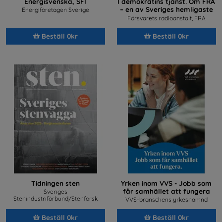
Energisvenska, SFI
I demokratins tjänst. Om FRA
– en av Sveriges hemligaste
Energiföretagen Sverige
arbetsplatser
Försvarets radioanstalt, FRA
Beställ 0kr
Beställ 0kr
Tidningen sten
Yrken inom VVS - Jobb som
får samhället att fungera
Sveriges
Stenindustriförbund/Stenforsk
VVS-branschens yrkesnämnd
Beställ 0kr
Beställ 0kr