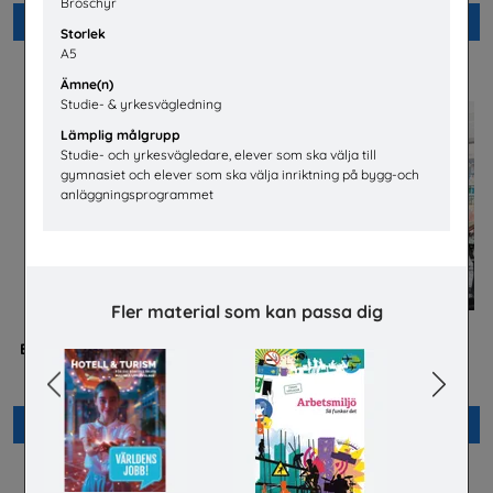
Broschyr
Beställ 0kr
Beställ 0kr
Storlek
A5
Ämne(n)
Studie- & yrkesvägledning
Lämplig målgrupp
Studie- och yrkesvägledare, elever som ska välja till
gymnasiet och elever som ska välja inriktning på bygg-och
anläggningsprogrammet
Fler material som kan passa dig
Betald praktik som ingenjör
Jobba på apotek
(Plansch)
Sveriges Apoteksförening
Previous
Next
Tekniksprånget
Beställ 0kr
Beställ 0kr