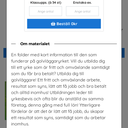
Klassupps. (à 34 st)
Enstaka ex.
Beställ 0kr
Jobba i energibranschen
FRAMTIDEN är i dina händer
Energiföretagen Sverige
Trä- och Möbelföretagen (TMF),
bransch- och
arbetsgivarorganisation
Om materialet
Beställ 0kr
Beställ 0kr
En folder med kort information till den som
funderar på golvläggaryrket. Vill du utbilda dig
till ett yrke som är fritt och omväxlande samtidigt
som du får bra betalt? Utbilda dig till
golvläggare! Ett fritt och omväxlande arbete,
resultat som syns, lätt att få jobb och bra betalt
och alltid inomhus! Utbildningen leder till
yrkesbevis och ofta blir du anställd av samma
företag, denna gång med full lön! Ytterligare
fördelar är att det är lätt att få jobb, du skapar
ett resultat som syns, samtidigt som du arbetar
inomhus.