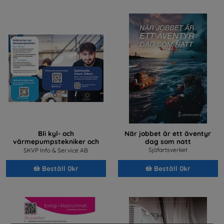
Bli kyl- och
När jobbet är ett äventyr
värmepumpstekniker och
dag som natt
jobba med framtidens teknik
Sjöfartsverket
SKVP Info & Service AB
Beställ 0kr
Beställ 0kr