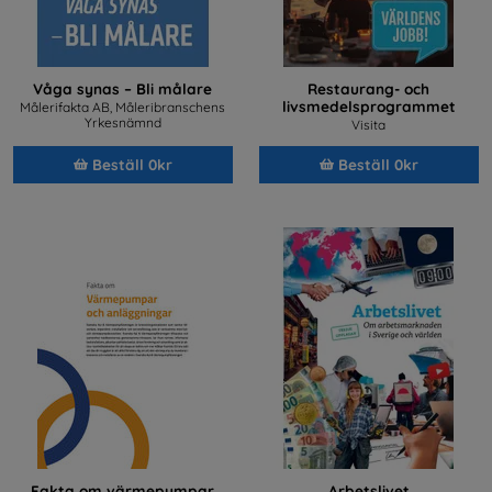
Våga synas – Bli målare
Restaurang- och
livsmedelsprogrammet
Målerifakta AB, Måleribranschens
Yrkesnämnd
Visita
Beställ 0kr
Beställ 0kr
Fakta om värmepumpar
Arbetslivet