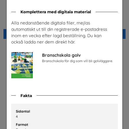
Lastbilschaufför-Ett
Möjligheter med el- och
Komplettera med digitala material
framtidsjobb
energiprogrammet
TYA
Installatörsföretagen Service i
Alla nedanstående digitala filer, mejlas
Sverige AB
automatiskt ut till din registrerade e-postadress
Beställ 0kr
Beställ 0kr
inom en vecka efter lagd beställning. Du kan
också ladda ner dem direkt här.
Branschskola golv
Branschskola för dig som vill bli golvläggare.
Fakta
Sidantal
4
Snabbval - SYV studier
Fordonstekniker
Snabbval - blandade avsändare
Volkswagen Group Sverige
Format