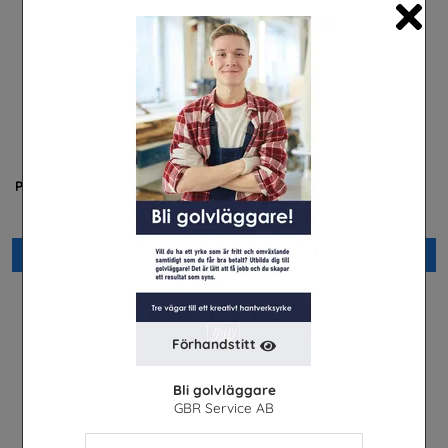
Cl
Praktisera i energibranschen
Yrkessvenska fiber och
stadsnät
Energiföretagen Sverige
Sobona
Beställ 0kr
Beställ 0kr
Förhandstitt
Bli golvläggare
GBR Service AB