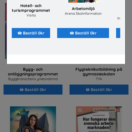
Hotell- och
Arbetsmiljö
turismprogrammet
ene
Arena Skolinformation
Visita
Installat
Beställ 0kr
Beställ 0kr
Bygg- och
Flygteknikutbildning på
anläggningsprogrammet
gymnasieskolan
Byggbranschens yrkesnämnd
TYA
Beställ 0kr
Beställ 0kr