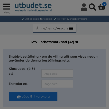
0
Meny
Logga
Sök
in
Allt är gratis för skolan
Fri frakt & snabb leverans
/
Bli
Ämne/Tema/Årskurs
medlem
SYV - arbetsmarknad (32) st
Snabb-beställning - om du vill ha allt som visas nedan
använder du denna beställningsruta.
Klassupps. (à 34
st)
Enstaka ex.
Lägg till i varukorg