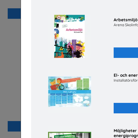
Pl
Beställ 0kr
Arbetsmiljö
Arena Skolinf
El- och ene
Installatörsfö
Snabbval - Energi
Är du
Snabbval - blandade avsändare
Beställ 0kr
Möjligheter
energipro