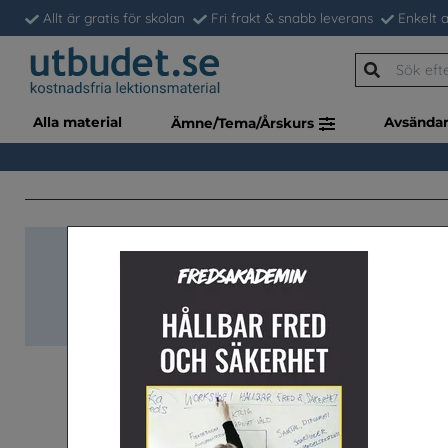
Allt är gratis för skolan
Fri frakt & snabb leverans
Enkelt a
Alla material
Avsända
Ämne/Tema/Årskurs
Snabb-beställnin
Klassupps. (à 34 st)