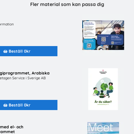
an International Sverige
Svenska Freds
Fler material som kan passa dig
Beställ 0kr
Beställ 0kr
ormation
Beställ 0kr
rgiprogrammet, Arabiska
retagen Service i Sverige AB
 säker - mellanstadiet,
Beställ 0kr
lärarhandledning
Unga Forskare
Beställ 0kr
 med el- och
grammet