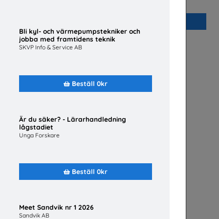
Beställ 0kr
Bli kyl- och värmepumpstekniker och
jobba med framtidens teknik
SKVP Info & Service AB
Beställ 0kr
Är du säker? - Lärarhandledning
lågstadiet
Unga Forskare
Beställ 0kr
Meet Sandvik nr 1 2026
Sandvik AB