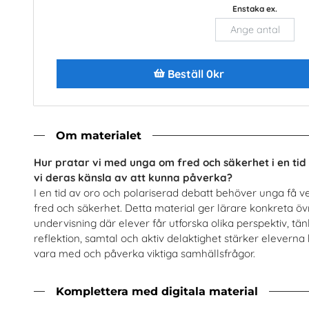
Enstaka ex.
Beställ 0kr
 värmepumpstekniker och jobba
El- och energiprogrammet,
d framtidens teknik
Installatörsföretagen Service i
SKVP Info & Service AB
Om materialet
Beställ 0kr
Beställ 0kr
Hur pratar vi med unga om fred och säkerhet i en tid
vi deras känsla av att kunna påverka?
I en tid av oro och polariserad debatt behöver unga få v
fred och säkerhet. Detta material ger lärare konkreta 
undervisning där elever får utforska olika perspektiv, tä
reflektion, samtal och aktiv delaktighet stärker eleverna b
vara med och påverka viktiga samhällsfrågor.
Komplettera med digitala material