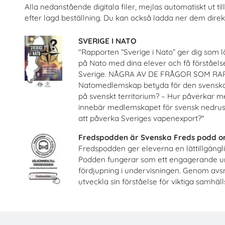
Alla nedanstående digitala filer, mejlas automatiskt ut t
efter lagd beställning. Du kan också ladda ner dem direkt
et Sandvik nr 1 2026
Är du säker? högstadiet, lär
SVERIGE I NATO
Sandvik AB
Unga Forskare
"Rapporten “Sverige i Nato” ger dig som lä
på Nato med dina elever och få förståel
Beställ 0kr
Beställ 0kr
Sverige. NÅGRA AV DE FRÅGOR SOM RAP
Natomedlemskap betyda för den svenska
på svenskt territorium? – Hur påverkar 
innebär medlemskapet för svensk nedrus
att påverka Sveriges vapenexport?"
Fredspodden är Svenska Freds podd om
Fredspodden ger eleverna en lättillgänglig
Podden fungerar som ett engagerande unde
fördjupning i undervisningen. Genom avsni
utveckla sin förståelse för viktiga samhäl
fluga - Lärarhandledning om
Fredsakademin - Metodmateria
h ungas trygghet på nätet
fred och säkerhe