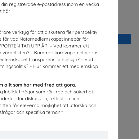
ill din registrerade e-postadress inom en vecka
 här.
arhandledning
Fordonstekniker
Volkswagen Group Sverige
rare verktyg för att diskutera fler perspektiv
se för vad Natomedlemskapet innebär för
Beställ 0kr
PORTEN TAR UPP ÄR: – Vad kommer ett
 värnplikten? – Kommer kärnvapen placeras
medlemskapet transparens och insyn? – Vad
tningspolitik? – Hur kommer ett medlemskap
 allt som har med fred att göra.
 inblick i frågor som rör fred och säkerhet.
rlag för diskussion, reflektion och
tten får eleverna möjlighet att utforska och
lsfrågor och specifika teman."
l om hållbar
Tidningen sten
t
Sveriges Stenindustriförbund/Stenforsk