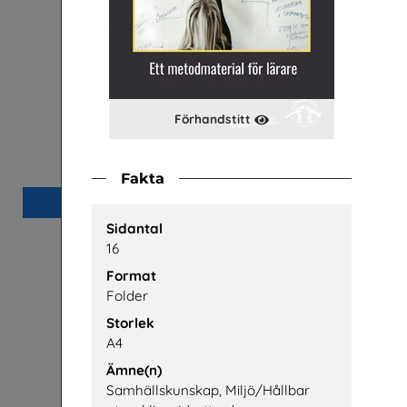
Förhandstitt
Arbetsmiljö
Bli kyl- och
me
Arena Skolinformation
Fakta
Beställ 0kr
Sidantal
16
Format
Folder
Storlek
A4
Ämne(n)
Samhällskunskap, Miljö/Hållbar