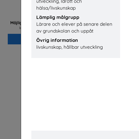
utveckling, Idrott och
hälsa/livskunskap
Lämplig målgrupp
Me
Möjligheter med el- och energiprogrammet
Lärare och elever på senare delen
Installatörsföretagen Service i Sverige AB
av grundskolan och uppåt
Beställ 0kr
Övrig information
livskunskap, hållbar utveckling
Jobba på apotek
Mer än en 
barns oc
Sveriges Apoteksförening