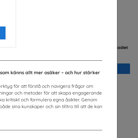
 Arabiska
Är du säker? - Lärarhandledning lågstadiet
 Sverige AB
Unga Forskare
Beställ 0kr
 som känns allt mer osäker – och hur stärker
erktyg för att förstå och navigera frågor om
övningar och metoder för att skapa engagerande
nka kritiskt och formulera egna åsikter. Genom
åde sina kunskaper och sin tilltro till att de kan