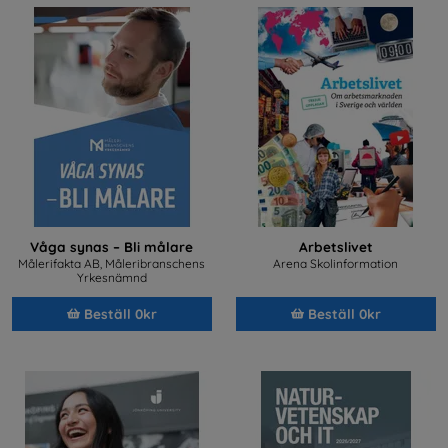
Våga synas – Bli målare
Arbetslivet
Målerifakta AB, Måleribranschens
Arena Skolinformation
Yrkesnämnd
Beställ 0kr
Beställ 0kr