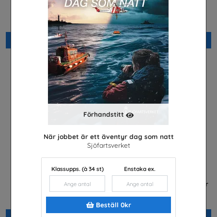
Arabiska
framtidsjobb
Installatörsföretagen Service i
TYA
Sverige AB
Beställ 0kr
Beställ 0kr
Förhandstitt
När jobbet är ett äventyr dag som natt
Sjöfartsverket
Klassupps. (à 34 st)
Enstaka ex.
Fordonstekniker
Betald praktik som ingenjör
(Plansch)
Volkswagen Group Sverige
Tekniksprånget
Beställ 0kr