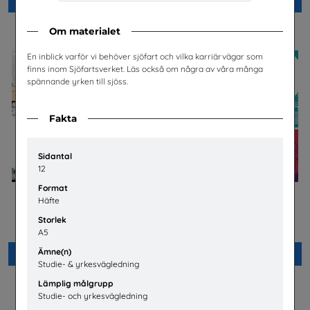
Beställ 0kr
Beställ 0kr
Om materialet
En inblick varför vi behöver sjöfart och vilka karriärvägar som
finns inom Sjöfartsverket. Läs också om några av våra många
spännande yrken till sjöss.
Fakta
Sidantal
12
Format
Häfte
Jobba på apotek
Bygg- och
anläggningsprogrammet
Sveriges Apoteksförening
Storlek
Byggbranschens yrkesnämnd
A5
Ämne(n)
Beställ 0kr
Beställ 0kr
Studie- & yrkesvägledning
Lämplig målgrupp
Studie- och yrkesvägledning