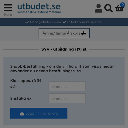
0
Meny
Logga
Sök
in
Allt är gratis för skolan
Fri frakt & snabb leverans
/
Bli
Ämne/Tema/Årskurs
medlem
SYV - utbildning (17) st
Snabb-beställning - om du vill ha allt som visas nedan
använder du denna beställningsruta.
Klassupps. (à 34
st)
Enstaka ex.
Lägg till i varukorg