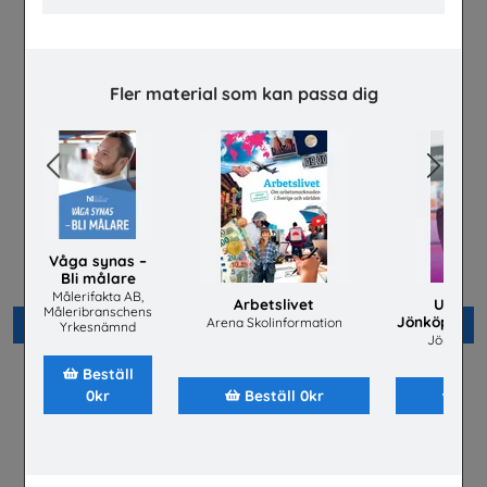
Fler material som kan passa dig
Previous
Next
Flygteknikutbildning på
Välkommen hem till
gymnasieskolan
fastighetsbranschen
Våga synas –
TYA
Fastighetsbranschens
Bli målare
Utbildningsnämnd
Målerifakta AB,
Arbetslivet
Utbild
Måleribranschens
Jönköping u
Arena Skolinformation
Beställ 0kr
Beställ 0kr
Yrkesnämnd
Jönköping
Beställ
0kr
Beställ 0kr
Bes