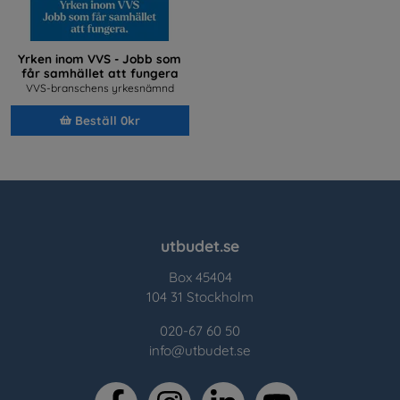
Yrken inom VVS - Jobb som
får samhället att fungera
VVS-branschens yrkesnämnd
Beställ 0kr
utbudet.se
Box 45404
104 31 Stockholm
020-67 60 50
info@utbudet.se
facebook
instagram
linkedin
youtube