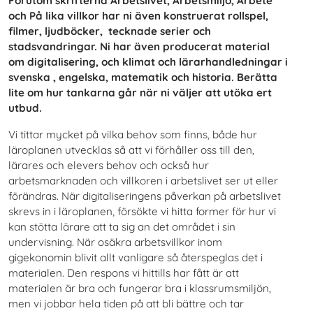
Förutom skrifterna Arbetslivet, Arbetsmiljö, Arbete
och På lika villkor har ni även konstruerat rollspel,
filmer, ljudböcker, tecknade serier och
stadsvandringar. Ni har även producerat material
om digitalisering, och klimat och lärarhandledningar i
svenska , engelska, matematik och historia. Berätta
lite om hur tankarna går när ni väljer att utöka ert
utbud.
Vi tittar mycket på vilka behov som finns, både hur
läroplanen utvecklas så att vi förhåller oss till den,
lärares och elevers behov och också hur
arbetsmarknaden och villkoren i arbetslivet ser ut eller
förändras. När digitaliseringens påverkan på arbetslivet
skrevs in i läroplanen, försökte vi hitta former för hur vi
kan stötta lärare att ta sig an det området i sin
undervisning. När osäkra arbetsvillkor inom
gigekonomin blivit allt vanligare så återspeglas det i
materialen. Den respons vi hittills har fått är att
materialen är bra och fungerar bra i klassrumsmiljön,
men vi jobbar hela tiden på att bli bättre och tar