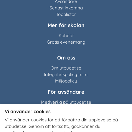
Avsändare
Senast inkomna
Topplistor
Mer för skolan
Kahoot
Gratis evenemang
Om oss
Om utbudet.se
Integritetspolicy m.m.
Miljöpolicy
För avsändare
Medverka på utbudet.se
Vi använder cookies
Utbudet.se
distribuerar
Vi använder
cookies
för att förbättra din upplevelse på
organisationers, myndigheters och företags egna material
utbudet.se. Genom att fortsätta, godkänner du
till Sveriges alla skolor, universitet och högskolor. Tjänsten