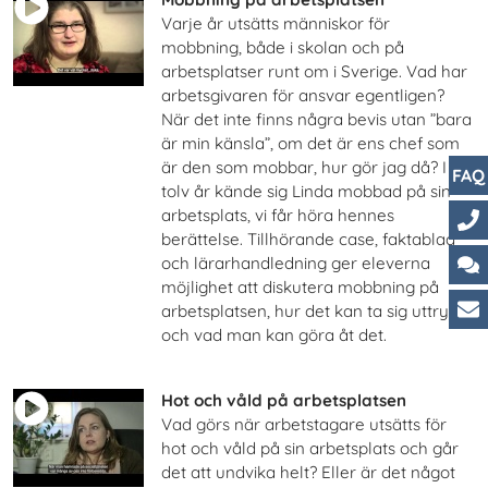
Varje år utsätts människor för
mobbning, både i skolan och på
arbetsplatser runt om i Sverige. Vad har
arbetsgivaren för ansvar egentligen?
När det inte finns några bevis utan ”bara
är min känsla”, om det är ens chef som
är den som mobbar, hur gör jag då? I
FAQ
tolv år kände sig Linda mobbad på sin
arbetsplats, vi får höra hennes
berättelse. Tillhörande case, faktablad
Ko
och lärarhandledning ger eleverna
möjlighet att diskutera mobbning på
Ch
arbetsplatsen, hur det kan ta sig uttryck
och vad man kan göra åt det.
Ku
Hot och våld på arbetsplatsen
Vad görs när arbetstagare utsätts för
hot och våld på sin arbetsplats och går
det att undvika helt? Eller är det något