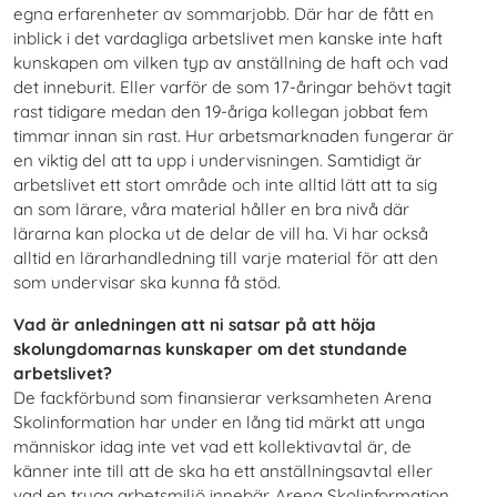
egna erfarenheter av sommarjobb. Där har de fått en
inblick i det vardagliga arbetslivet men kanske inte haft
kunskapen om vilken typ av anställning de haft och vad
det inneburit. Eller varför de som 17-åringar behövt tagit
rast tidigare medan den 19-åriga kollegan jobbat fem
timmar innan sin rast. Hur arbetsmarknaden fungerar är
en viktig del att ta upp i undervisningen. Samtidigt är
arbetslivet ett stort område och inte alltid lätt att ta sig
an som lärare, våra material håller en bra nivå där
lärarna kan plocka ut de delar de vill ha. Vi har också
alltid en lärarhandledning till varje material för att den
som undervisar ska kunna få stöd.
Vad är anledningen att ni satsar på att höja
skolungdomarnas kunskaper om det stundande
arbetslivet?
De fackförbund som finansierar verksamheten Arena
Skolinformation har under en lång tid märkt att unga
människor idag inte vet vad ett kollektivavtal är, de
känner inte till att de ska ha ett anställningsavtal eller
vad en trygg arbetsmiljö innebär. Arena Skolinformation