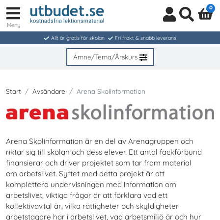
0
Meny
Logga
Sök
in
Allt är gratis för skolan
Fri frakt & snabb leverans
/
Bli
Ämne/Tema/Årskurs
medlem
Start
Avsändare
Arena Skolinformation
Arena Skolinformation är en del av Arenagruppen och
riktar sig till skolan och dess elever. Ett antal fackförbund
finansierar och driver projektet som tar fram material
om arbetslivet. Syftet med detta projekt är att
komplettera undervisningen med information om
arbetslivet, viktiga frågor är att förklara vad ett
kollektivavtal är, vilka rättigheter och skyldigheter
arbetstagare har i arbetslivet, vad arbetsmiljö är och hur