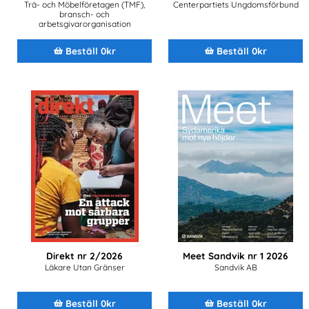
Trä- och Möbelföretagen (TMF),
Centerpartiets Ungdomsförbund
bransch- och
arbetsgivarorganisation
Beställ 0kr
Beställ 0kr
Direkt nr 2/2026
Meet Sandvik nr 1 2026
Läkare Utan Gränser
Sandvik AB
Beställ 0kr
Beställ 0kr