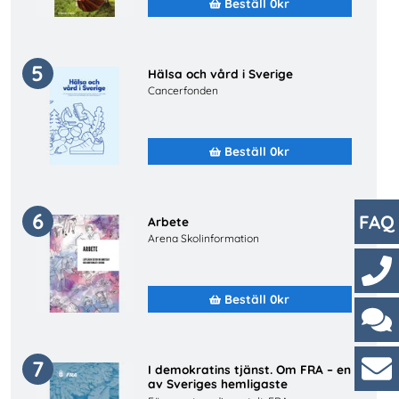
Beställ 0kr
5
Hälsa och vård i Sverige
Cancerfonden
Beställ 0kr
6
FAQ
Arbete
Arena Skolinformation
Beställ 0kr
Kont
Cha
7
I demokratins tjänst. Om FRA – en
av Sveriges hemligaste
arbetsplatser
Kun