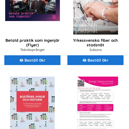
Betald praktik som ingenjör
Yrkessvenska fiber och
(Flyer)
stadsnät
Tekniksprånget
Sobona
Beställ 0kr
Beställ 0kr