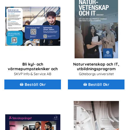
Bli kyl- och
Naturvetenskap och IT,
värmepumpstekniker och
utbildningsprogram
jobba med framtidens
2026/2027
SKVP Info & Service AB
Göteborgs universitet
teknik
Beställ 0kr
Beställ 0kr