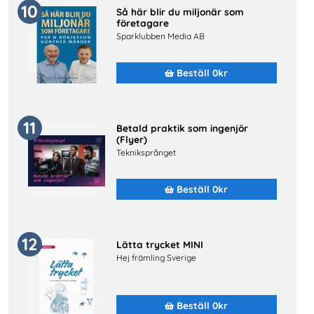
10
Så här blir du miljonär som
företagare
Sparklubben Media AB
Beställ 0kr
11
Betald praktik som ingenjör
(Flyer)
Tekniksprånget
Beställ 0kr
12
Lätta trycket MINI
Hej främling Sverige
Beställ 0kr