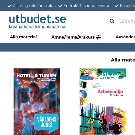
Allt är gratis för skolan
Fri frakt & snabb leverans
Enkelt a
Alla material
Avsända
Ämne/Tema/Årskurs
Alla mater