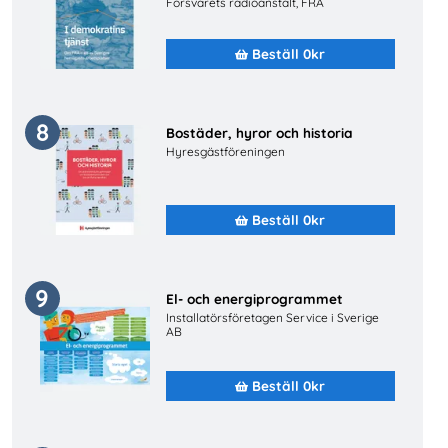
Försvarets radioanstalt, FRA
Beställ 0kr
8
Bostäder, hyror och historia
Hyresgästföreningen
Beställ 0kr
9
El- och energiprogrammet
Installatörsföretagen Service i Sverige
AB
Beställ 0kr