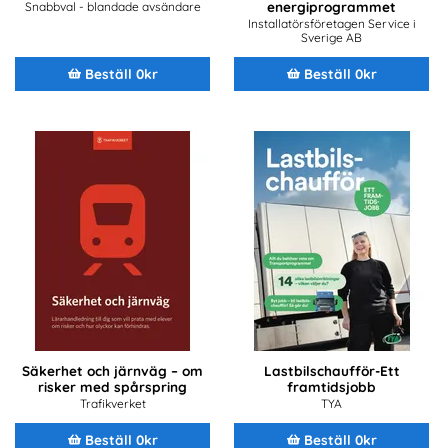
energiprogrammet
Snabbval - blandade avsändare
Installatörsföretagen Service i
Sverige AB
Beställ 0kr
Beställ 0kr
Säkerhet och järnväg – om
Lastbilschaufför-Ett
risker med spårspring
framtidsjobb
Trafikverket
TYA
Beställ 0kr
Beställ 0kr