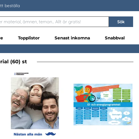
tt beställa
Sök
re
Topplistor
Senast inkomna
Snabbval
ial (60) st