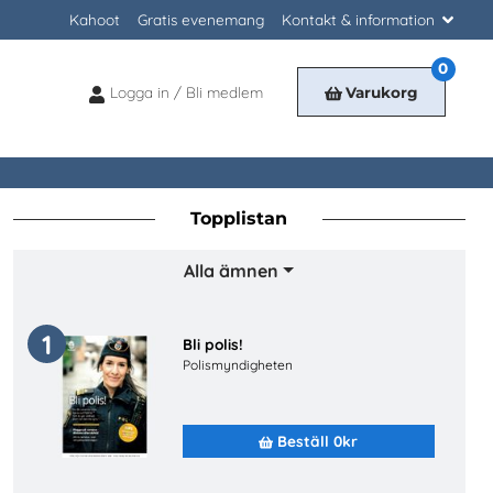
Kahoot
Gratis evenemang
Kontakt & information
0
Logga in / Bli medlem
Varukorg
Logga
in
/
Bli
medlem
Topplistan
Alla ämnen
1
Bli polis!
Polismyndigheten
Beställ 0kr