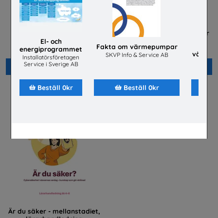
Energisvenska, SFI
Håll koll på dina rättigheter
som lärling
El- och
Energiföretagen Sverige
Fakta om värmepumpar
energiprogrammet
Byggnads
värmep
SKVP Info & Service AB
Installatörsföretagen
jobba
SKVP 
Service i Sverige AB
Beställ 0kr
Beställ 0kr
Beställ 0kr
Beställ 0kr
Är du säker - mellanstadiet,