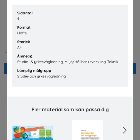
Sidantal
4
Format
Häfte
Storlek
Mer än en fluga -
Flygteknikutbildning på
A4
Lärarhandledning om barns
gymnasieskolan
Ämne(n)
och ungas trygghet på nätet
TYA
Plan International Sverige
Studie- & yrkesvägledning, Miljö/Hållbar utveckling, Teknik
Beställ 0kr
Beställ 0kr
Lämplig målgrupp
Studie-och yrkesvägledning
Fler material som kan passa dig
Previous
Next