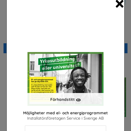
Cl
Yrkessvenska fiber och
El- och energiprogrammet,
stadsnät
Arabiska
Sobona
Installatörsföretagen Service i
Sverige AB
Beställ 0kr
Beställ 0kr
Förhandstitt
Möjligheter med el- och energiprogrammet
Installatörsföretagen Service i Sverige AB