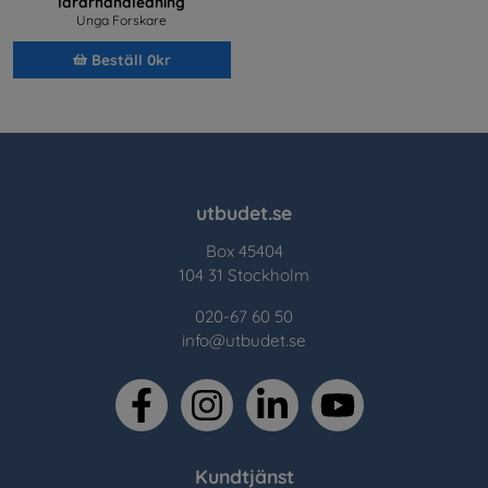
lärarhandledning
Unga Forskare
Beställ 0kr
utbudet.se
Box 45404
104 31 Stockholm
020-67 60 50
info@utbudet.se
facebook
instagram
linkedin
youtube
Kundtjänst