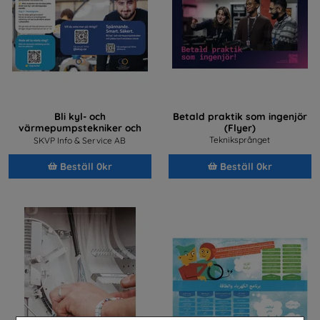
Bli kyl- och
Betald praktik som ingenjör
värmepumpstekniker och
(Flyer)
jobba med framtidens teknik
Tekniksprånget
SKVP Info & Service AB
Beställ 0kr
Beställ 0kr