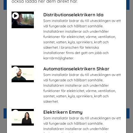
också ladda ner dem direkt här.
Beställ 0kr
Beställ 0kr
Distributionselektrikern Ida
Som installatör bidrar du till utvecklingen av ett
väl fungerade och hållbart samhälle.
Installatören installerar och underhåller
funktioner för elektricitet, värme, ventilation,
sanitet, vatten, kyla, sprinklers, kraft och
säkerhet. I branschen för tekniska
installationer finns det gott om jobb och
karriärmöjligheter.
Automationselektrikern Shkar
Som installatör bidrar du till utvecklingen av ett
väl fungerade och hållbart samhälle.
Installatören installerar och underhåller
funktioner för elektricitet, värme, ventilation,
Fordonstekniker
Science & IT Magazine Nr 1
sanitet, vatten, kyla, sprinklers, kraft och
2026
Volkswagen Group Sverige
säkerhet.
Göteborgs universitet
Elektrikern Emmy
Beställ 0kr
Beställ 0kr
Som installatör bidrar du till utvecklingen av ett
väl fungerade och hållbart samhälle.
Installatören installerar och underhåller