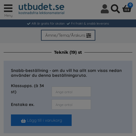
0
Meny
Logga
Sök
in
Allt är gratis för skolan
Fri frakt & snabb leverans
/
Bli
Ämne/Tema/Årskurs
medlem
Teknik (19) st
Snabb-beställning - om du vill ha allt som visas nedan
använder du denna beställningsruta.
Klassupps. (à 34
st)
Enstaka ex.
Lägg till i varukorg