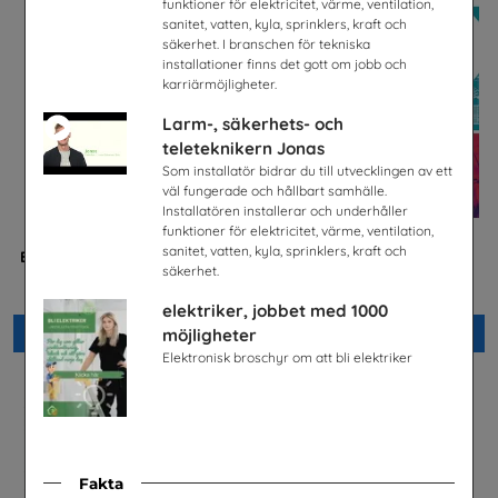
funktioner för elektricitet, värme, ventilation,
sanitet, vatten, kyla, sprinklers, kraft och
säkerhet. I branschen för tekniska
installationer finns det gott om jobb och
karriärmöjligheter.
Larm-, säkerhets- och
teleteknikern Jonas
Som installatör bidrar du till utvecklingen av ett
väl fungerade och hållbart samhälle.
Installatören installerar och underhåller
funktioner för elektricitet, värme, ventilation,
sanitet, vatten, kyla, sprinklers, kraft och
Betald praktik som ingenjör
Bygg- och
säkerhet.
(Plansch)
anläggningsprogrammet
Tekniksprånget
Byggbranschens yrkesnämnd
elektriker, jobbet med 1000
Beställ 0kr
Beställ 0kr
möjligheter
Elektronisk broschyr om att bli elektriker
Fakta