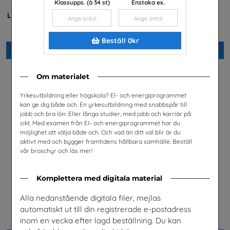
Klassupps. (à 34 st)
Enstaka ex.
Är du säker? -
Möjligheter med el- och
Lärarhandledning lågstadiet
energiprogrammet
Unga Forskare
Installatörsföretagen Service i
Sverige AB
Beställ 0kr
Beställ 0kr
Beställ 0kr
Om materialet
Yrkesutbildning eller högskola? El- och energiprogrammet
kan ge dig både och. En yrkesutbildning med snabbspår till
jobb och bra lön. Eller långa studier, med jobb och karriär på
sikt. Med examen från El- och energiprogrammet har du
möjlighet att välja både och. Och vad än ditt val blir är du
aktivt med och bygger framtidens hållbara samhälle. Beställ
vår broschyr och läs mer!
Komplettera med digitala material
Alla nedanstående digitala filer, mejlas
Meet Sandvik nr 1 2026
Är du säker? högstadiet,
automatiskt ut till din registrerade e-postadress
lärarhandledning
Sandvik AB
Unga Forskare
inom en vecka efter lagd beställning. Du kan