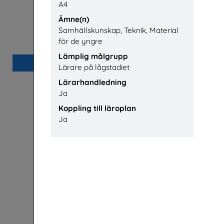
A4
Ämne(n)
Samhällskunskap, Teknik, Material
Yrkessvenska fiber och stadsnät
El- och 
för de yngre
Sobona
Installatö
Lämplig målgrupp
Beställ 0kr
Lärare på lågstadiet
Lärarhandledning
Ja
Koppling till läroplan
Ja
Meet Sandvik nr 1 2026
Är du säker?
Sandvik AB