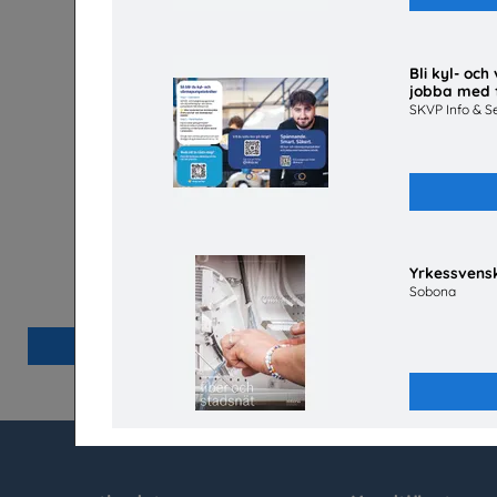
Bli kyl- oc
jobba med 
SKVP Info & S
Energisvenska, SFI
Håll koll p
Yrkessvensk
Energiföretagen Sverige
Sobona
Beställ 0kr