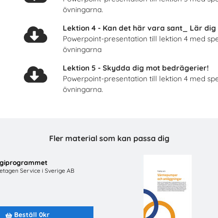
övningarna.
Beställ 0kr
Beställ 0kr
Lektion 4 - Kan det här vara sant_ Lär dig at
Powerpoint-presentation till lektion 4 med s
övningarna
Lektion 5 - Skydda dig mot bedrägerier!
Powerpoint-presentation till lektion 4 med s
övningarna.
Fler material som kan passa dig
ch anläggningsprogrammet
Mer än en fluga - Lärarhan
ergiprogrammet
barns och ungas trygghet
gbranschens yrkesnämnd
retagen Service i Sverige AB
Plan International Sver
Beställ 0kr
Beställ 0kr
Beställ 0kr