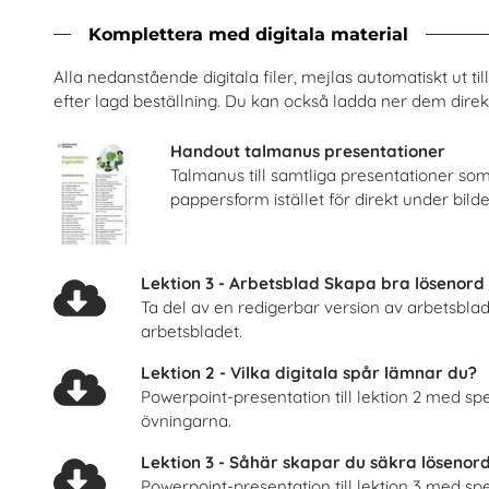
Komplettera med digitala material
Alla nedanstående digitala filer, mejlas automatiskt ut t
energiprogrammet, Arabiska
Är du säker? - Lärarhandledni
rsföretagen Service i Sverige AB
Unga Forskare
efter lagd beställning. Du kan också ladda ner dem direkt
Beställ 0kr
Beställ 0kr
Handout talmanus presentationer
Talmanus till samtliga presentationer so
pappersform istället för direkt under bild
Lektion 3 - Arbetsblad Skapa bra lösenord
Ta del av en redigerbar version av arbetsblad ti
arbetsbladet.
Lektion 2 - Vilka digitala spår lämnar du?
Powerpoint-presentation till lektion 2 med s
övningarna.
 högstadiet, lärarhandledning
Fordonstekniker
Lektion 3 - Såhär skapar du säkra lösenord
Unga Forskare
Volkswagen Group Sver
Powerpoint-presentation till lektion 3 med s