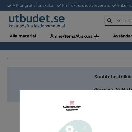
Allt är gratis för skolan
Fri frakt & snabb leverans
Enkelt a
Alla material
Avsända
Ämne/Tema/Årskurs
Snabb-beställnin
Klassupps. (à 34 st)