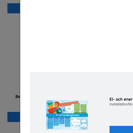
Beställ 0kr
Betald praktik som ingenjör (Plansch)
Bygg- o
El- och en
Tekniksprånget
Byg
Installatörsfö
Beställ 0kr