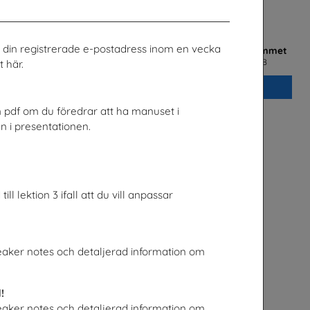
ill din registrerade e-postadress inom en vecka
ng lågstadiet
Möjligheter med el- och energiprogrammet
Installatörsföretagen Service i Sverige AB
 här.
Beställ 0kr
m pdf om du föredrar att ha manuset i
en i presentationen.
ll lektion 3 ifall att du vill anpassar
peaker notes och detaljerad information om
Science & IT Magazine Nr 1 2026
!
ige
Göteborgs universitet
peaker notes och detaljerad information om