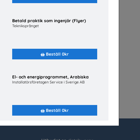
Betald praktik som ingenjör (Flyer)
Tekniksprånget
Beställ 0kr
adiet,
El- och energiprogrammet, Arabiska
Installatörsföretagen Service i Sverige AB
Beställ 0kr