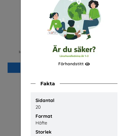
El- och energiprogrammet
Fa
Installatörsföretagen Service i Sverige AB
Förhandstitt
Beställ 0kr
Fakta
Sidantal
20
Format
Häfte
Storlek