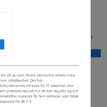
ker och jobba
Betald praktik som ingenjör (Flyer)
nik
Tekniksprånget
B
Beställ 0kr
r för att du som lärare ska kunna arbeta med
inom nätsäkerhet. Det här
väcka elevernas intresse för IT-säkerhet, öka
em praktiska tips på hur de kan skydda sig och
n innehåller material för fem lektioner som både
anpassat för åk 1–3.