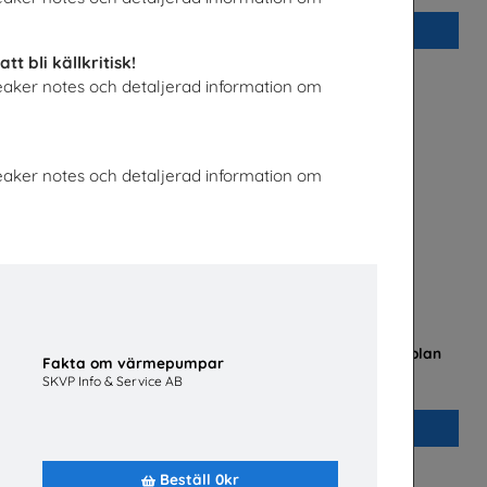
Beställ 0kr
t bli källkritisk!
peaker notes och detaljerad information om
peaker notes och detaljerad information om
dledning om
Flygteknikutbildning på gymnasieskolan
Fakta om värmepumpar
 på nätet
TYA
SKVP Info & Service AB
ige
Beställ 0kr
Beställ 0kr