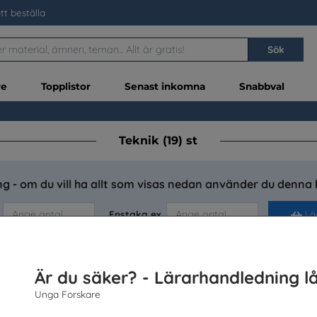
tt beställa
Sök
re
Topplistor
Senast inkomna
Snabbval
Teknik (19) st
g - om du vill ha allt som visas nedan använder du denna 
Enstaka ex.
Läg
Är du säker? - Lärarhandledning l
Unga Forskare