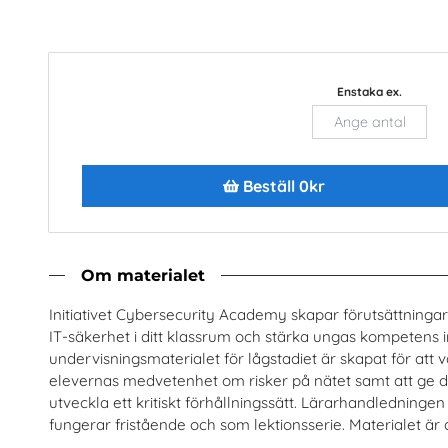
Enstaka ex.
kta om värmepumpar
Bli kyl- och värmepumpstekni
med framtidens tek
SKVP Info & Service AB
Beställ 0kr
SKVP Info & Service A
Beställ 0kr
Beställ 0kr
Om materialet
Initiativet Cybersecurity Academy skapar förutsättninga
IT-säkerhet i ditt klassrum och stärka ungas kompetens 
undervisningsmaterialet för lågstadiet är skapat för att 
elevernas medvetenhet om risker på nätet samt att ge d
utveckla ett kritiskt förhållningssätt. Lärarhandledninge
fungerar fristående och som lektionsserie. Materialet är 