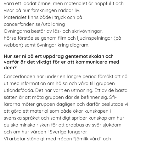
vara ett laddat ämne, men materialet är hoppfullt och
visar på hur forskningen räddar liv.
Materialet finns både i tryck och på
cancerfonden.se/utbildning
Övningarna består av läs- och skrivövningar,
hörselförståelse genom film och ljudinspelningar (på
webben) samt övningar kring diagram.
Hur ser ni på ert uppdrag gentemot skolan och
varför är det viktigt för er att kommunicera med
dem?
Cancerfonden har under en längre period försökt att nå
ut med information om hälsa och vård till gruppen
utlandsfödda. Det har varit en utmaning. Ett av de bästa
sätten är att möta gruppen där de befinner sig. Sfi-
lärarna möter gruppen dagligen och därför beslutade vi
att göra ett material som både ökar kunskapen i
svenska språket och samtidigt sprider kunskap om hur
du ska minska risken för att drabbas av svår sjukdom
och om hur vården i Sverige fungerar.
Vi arbetar ständigt med frågan "jämlik vård" och