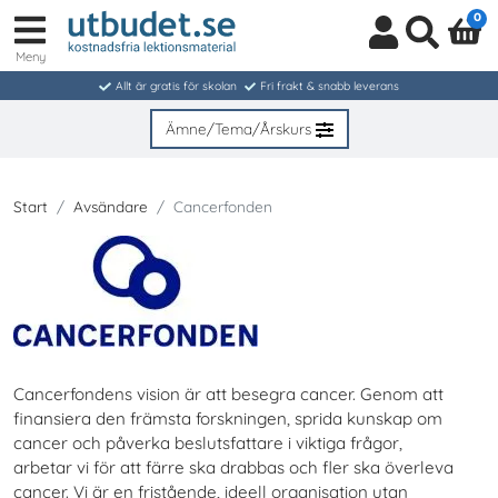
0
Meny
Logga
Sök
in
Allt är gratis för skolan
Fri frakt & snabb leverans
/
Bli
Ämne/Tema/Årskurs
medlem
Start
Avsändare
Cancerfonden
Cancerfondens vision är att besegra cancer. Genom att
finansiera den främsta forskningen, sprida kunskap om
cancer och påverka beslutsfattare i viktiga frågor,
arbetar vi för att färre ska drabbas och fler ska överleva
cancer. Vi är en fristående, ideell organisation utan