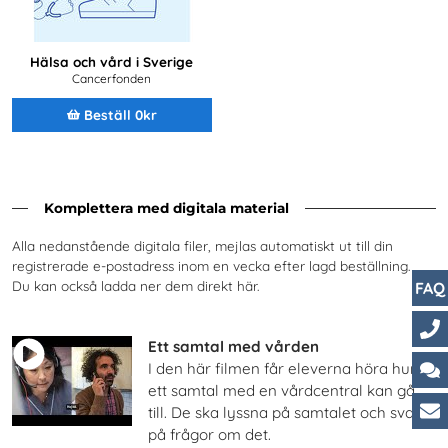
Hälsa och vård i Sverige
Cancerfonden
Beställ 0kr
Komplettera med digitala material
Alla nedanstående digitala filer, mejlas automatiskt ut till din
registrerade e-postadress inom en vecka efter lagd beställning.
Du kan också ladda ner dem direkt här.
FAQ
Ett samtal med vården
Ko
I den här filmen får eleverna höra hur
ett samtal med en vårdcentral kan gå
Ch
till. De ska lyssna på samtalet och svara
på frågor om det.
Ku