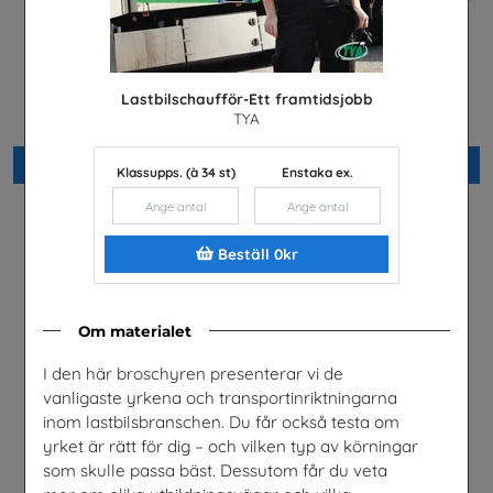
Yrkessvenska fiber och
El- och energiprogrammet,
stadsnät
Arabiska
Lastbilschaufför-Ett framtidsjobb
Sobona
Installatörsföretagen Service i
TYA
Sverige AB
Beställ 0kr
Beställ 0kr
Klassupps. (à 34 st)
Enstaka ex.
Beställ 0kr
Om materialet
I den här broschyren presenterar vi de
vanligaste yrkena och transportinriktningarna
inom lastbilsbranschen. Du får också testa om
yrket är rätt för dig – och vilken typ av körningar
som skulle passa bäst. Dessutom får du veta
Jobba i energibranschen
Snabbval- SFI och lättläst