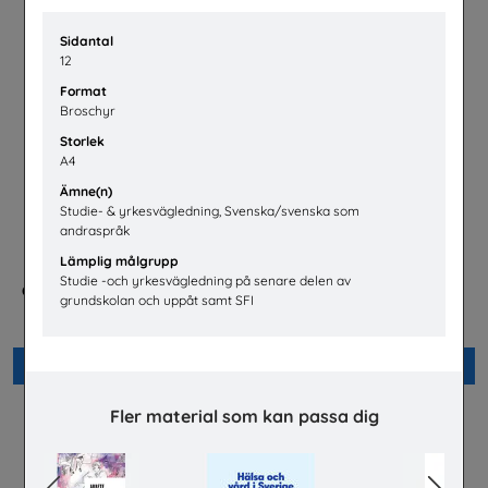
Sidantal
12
Format
Broschyr
Storlek
A4
Ämne(n)
Studie- & yrkesvägledning, Svenska/svenska som
andraspråk
Lämplig målgrupp
Studie -och yrkesvägledning på senare delen av
Checklista för undervisning
Energisvenska, SFI
grundskolan och uppåt samt SFI
om pornografi
Energiföretagen Sverige
Unizon
Beställ 0kr
Beställ 0kr
Fler material som kan passa dig
Previous
Next