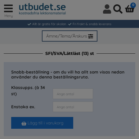
0
Meny
Logga
Sök
in
Allt är gratis för skolan
Fri frakt & snabb leverans
/
Bli
Ämne/Tema/Årskurs
medlem
SFI/SVA/Lättläst (13) st
Snabb-beställning - om du vill ha allt som visas nedan
använder du denna beställningsruta.
Klassupps. (à 34
st)
Enstaka ex.
Lägg till i varukorg