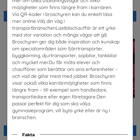
mer om olika utbildningsvägar och vilka
Energiföretagen Sverige
Snabbval - blandade avsändare
möjligheter som finns längre fram i karriären.
Via QR-koder i broschyren kan du enkelt läsa
Beställ 0kr
Beställ 0kr
mer online.Välj din väg i
transportbranschenLastbilschaufför är ett yrke
med stor variation och många vägar att gå.
Broschyren ger dig både inspiration och kunskap
om specialområden som fjärrtransporter,
byggkörning, djurtransporter, sopbilar, tankbilar
och mycket mer.Du får möta elever och
chaufförer som berättar om sina erfarenheter –
och vad de gillar mest med jobbet. Broschyren
visar också vilka karriärmöjligheter som finns
längre fram – till exempel som handledare,
transportledare eller egen företagare.Den
passar perfekt för dig som ska välja
Lastbilschaufför-Ett
Säkra svar om hiv
gymnasieprogram, vill byta yrke eller är ny i
framtidsjobb
Riksförbundet Noaks Ark
branschen.
TYA
Beställ 0kr
Beställ 0kr
Fakta