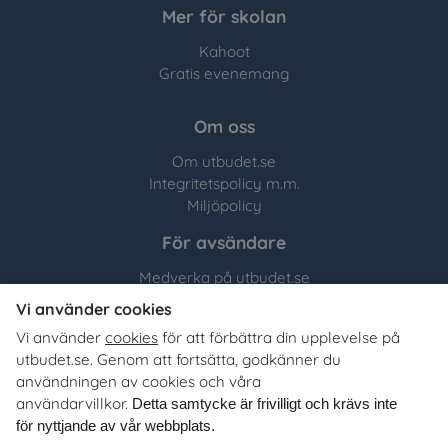
Mer för skolan
Kahoot
Gratis evenemang
Om oss
Om utbudet.se
Integritetspolicy m.m.
Miljöpolicy
För avsändare
Medverka på utbudet.se
Vi använder cookies
Utbudet.se
distribuerar
Vi använder
cookies
för att förbättra din upplevelse på
organisationers, myndigheters och företags egna material
utbudet.se. Genom att fortsätta, godkänner du
till Sveriges alla skolor, universitet och högskolor. Tjänsten
användningen av cookies och våra
är kostnadsfri för lärare, studie- och yrkesvägledare och
användarvillkor.
Detta samtycke är frivilligt och krävs inte
annan skolpersonal.
för nyttjande av vår webbplats.