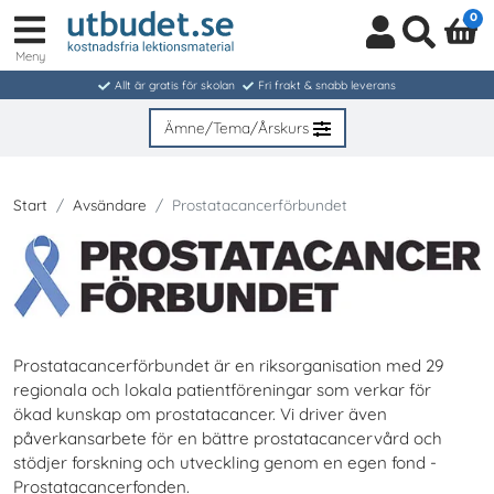
0
Meny
Logga
Sök
in
Allt är gratis för skolan
Fri frakt & snabb leverans
/
Bli
Ämne/Tema/Årskurs
medlem
Start
Avsändare
Prostatacancerförbundet
Prostatacancerförbundet är en riksorganisation med 29
regionala och lokala patientföreningar som verkar för
ökad kunskap om prostatacancer. Vi driver även
påverkansarbete för en bättre prostatacancervård och
stödjer forskning och utveckling genom en egen fond -
Prostatacancerfonden.