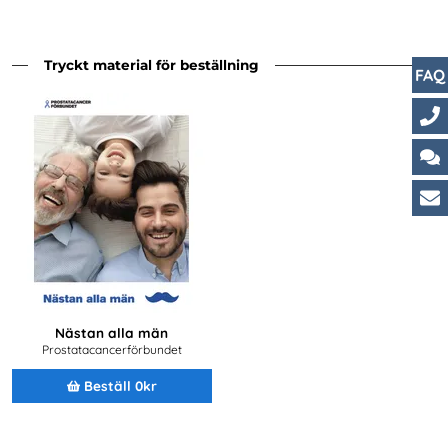
Tryckt material för beställning
FAQ
Ko
Ch
Ku
Nästan alla män
Prostatacancerförbundet
Beställ 0kr