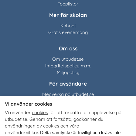
Topplistor
Mer för skolan
Kahoot
Gratis evenemang
Om oss
Om utbudet.se
Integritetspolicy m.m.
Miljöpolicy
För avsändare
Medverka på utbudet.se
Vi använder cookies
Utbudet.se
distribuerar
Vi använder
cookies
för att förbättra din upplevelse på
organisationers, myndigheters och företags egna material
utbudet.se. Genom att fortsätta, godkänner du
till Sveriges alla skolor, universitet och högskolor. Tjänsten
användningen av cookies och våra
är kostnadsfri för lärare, studie- och yrkesvägledare och
användarvillkor.
Detta samtycke är frivilligt och krävs inte