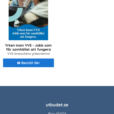
Yrken inom VVS - Jobb som
får samhället att fungera
VVS-branschens yrkesnämnd
Beställ 0kr
utbudet.se
Box 45404