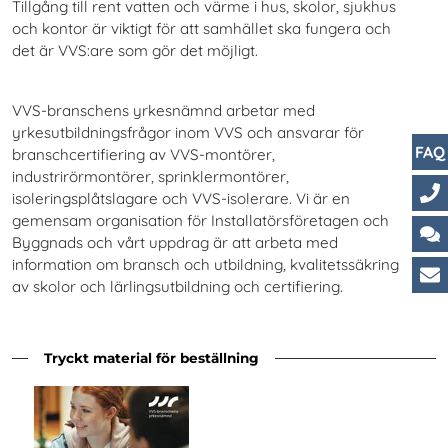
Tillgång till rent vatten och värme i hus, skolor, sjukhus
och kontor är viktigt för att samhället ska fungera och
det är VVS:are som gör det möjligt.
VVS-branschens yrkesnämnd arbetar med
yrkesutbildningsfrågor inom VVS och ansvarar för
FAQ
branschcertifiering av VVS-montörer,
industrirörmontörer, sprinklermontörer,
isoleringsplåtslagare och VVS-isolerare. Vi
är en
gemensam organisation för Installatörsföretagen och
Ko
Byggnads och vårt uppdrag är att arbeta med
Ch
information om bransch och utbildning, kvalitetssäkring
av skolor och lärlingsutbildning och certifiering.
Ku
Tryckt material för beställning