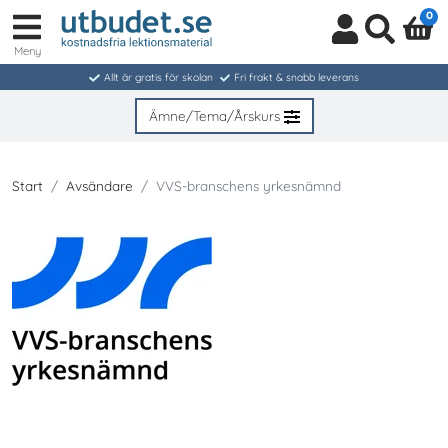
0
Meny
Logga
Sök
in
Allt är gratis för skolan
Fri frakt & snabb leverans
/
Bli
Ämne/Tema/Årskurs
medlem
Start
Avsändare
VVS-branschens yrkesnämnd