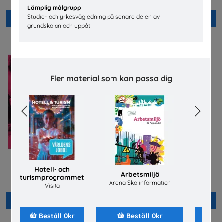
Unga Forskare
TYA
Lämplig målgrupp
Studie- och yrkesvägledning på senare delen av
Beställ 0kr
Beställ 0kr
grundskolan och uppåt
Fler material som kan passa dig
Previous
Next
Säkra svar om hiv
Checklista för undervisning
Hotell- och
om pornografi
Arbetsmiljö
Näs
Riksförbundet Noaks Ark
turismprogrammet
Unizon
Arena Skolinformation
Prost
Visita
Beställ 0kr
Beställ 0kr
Beställ 0kr
Beställ 0kr