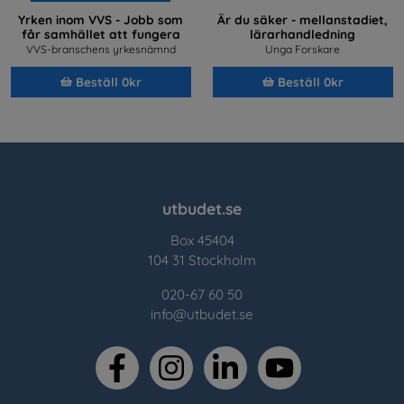
Yrken inom VVS - Jobb som
Är du säker - mellanstadiet,
får samhället att fungera
lärarhandledning
VVS-branschens yrkesnämnd
Unga Forskare
Beställ 0kr
Beställ 0kr
utbudet.se
Box 45404
104 31 Stockholm
020-67 60 50
info@utbudet.se
facebook
instagram
linkedin
youtube