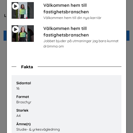
Välkommen hem till
Är du säker? -
Möjligheter med el- och
fastighetsbranschen
Lärarhandledning lågstadiet
energiprogrammet
Välkommen hem till din nya karriär
Unga Forskare
Installatörsföretagen Service i
Sverige AB
Välkommen hem till
fastighetsbranschen
Beställ 0kr
Beställ 0kr
Jobbet bjuder på utmaningar jag bara kunnat
drömma om
Fakta
Sidantal
16
Format
Broschyr
Storlek
A4
Är du säker? högstadiet,
Lastbilschaufför-Ett
Ämne(n)
lärarhandledning
framtidsjobb
Studie- & yrkesvägledning