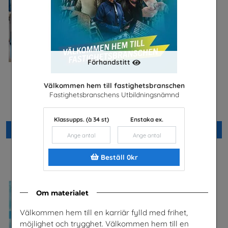
Förhandstitt
Välkommen hem till fastighetsbranschen
Bli kyl- och
Yrkessvenska fiber och
Fastighetsbranschens Utbildningsnämnd
värmepumpstekniker och
stadsnät
jobba med framtidens teknik
Sobona
SKVP Info & Service AB
Klassupps. (à 34 st)
Enstaka ex.
Beställ 0kr
Beställ 0kr
Beställ 0kr
Om materialet
Välkommen hem till en karriär fylld med frihet,
möjlighet och trygghet. Välkommen hem till en