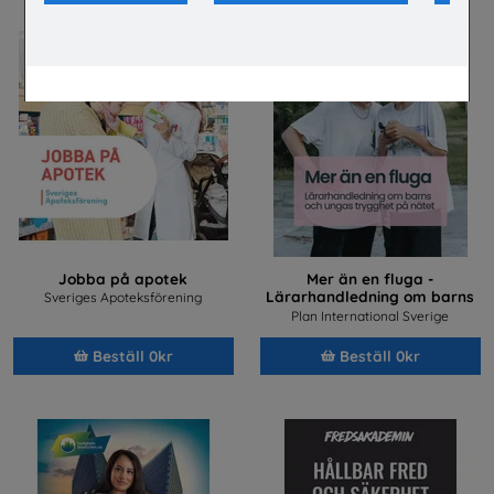
Jobba på apotek
Mer än en fluga -
Lärarhandledning om barns
Sveriges Apoteksförening
och ungas trygghet på nätet
Plan International Sverige
Beställ 0kr
Beställ 0kr