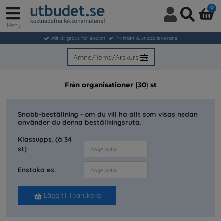
0
Meny
Logga
Sök
in
Allt är gratis för skolan
Fri frakt & snabb leverans
/
Bli
Ämne/Tema/Årskurs
medlem
Från organisationer (30) st
Snabb-beställning - om du vill ha allt som visas nedan
använder du denna beställningsruta.
Klassupps. (à 34
st)
Enstaka ex.
Lägg till i varukorg