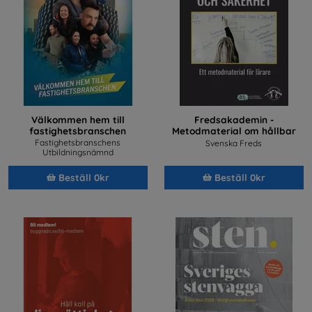
Välkommen hem till
Fredsakademin -
fastighetsbranschen
Metodmaterial om hållbar
fred och säkerhet
Fastighetsbranschens
Svenska Freds
Utbildningsnämnd
Beställ 0kr
Beställ 0kr