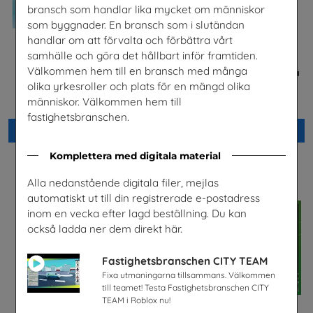
bransch som handlar lika mycket om människor
som byggnader. En bransch som i slutändan
handlar om att förvalta och förbättra vårt
samhälle och göra det hållbart inför framtiden.
Välkommen hem till en bransch med många
El- och energiprogrammet,
Bostäder, hyror och historia
Arabiska
Hyresgästföreningen
olika yrkesroller och plats för en mängd olika
Installatörsföretagen Service i
människor. Välkommen hem till
Sverige AB
fastighetsbranschen.
Beställ 0kr
Beställ 0kr
Komplettera med digitala material
Alla nedanstående digitala filer, mejlas
automatiskt ut till din registrerade e-postadress
inom en vecka efter lagd beställning. Du kan
också ladda ner dem direkt här.
Fastighetsbranschen CITY TEAM
Fixa utmaningarna tillsammans. Välkommen
till teamet! Testa Fastighetsbranschen CITY
TEAM i Roblox nu!