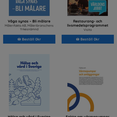
Våga synas – Bli målare
Restaurang- och
livsmedelsprogrammet
Målerifakta AB, Måleribranschens
Yrkesnämnd
Visita
Beställ 0kr
Beställ 0kr
Hälsa och vård i Sverige
Fakta om värmepumpar